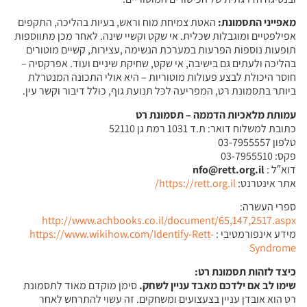
מאפייני התסמונת:
האטת צמיחת מוח וראש, בעיות בהליכה, התקפים
אפילפטיים ומוגבלות שכלית. אי שקט וקשיי שינה. לאחר מכן מתווספות
תופעות נוספות הפרעות במערכת הנשימה ,עצירות, קשיים מוטורים
בהליכה ולעתים גם בישיבה, אי שקט, שחיקת שיניים ועוד. אפרקסיה –
חוסר היכולת לבצע פעולות מוטוריות – היא אולי התכונה המנטרלת
ביותר בתסמונת רט, המפריעה לכל תנועת גוף, כולל דיבור וקשר עין.
עמותת מלאכיות הדממה – תסמונת רט
כתובת למשלוח דואר: ת.ד 1031 רמת גן 52110
טלפון 03-7955557
פקס: 03-7955510
דוא″ל :
nfo@rett.org.il
אתר אינטרנט:
https://rett.org.il/
ספרי העשרה:
http://www.achbooks.co.il/document/65,147,2517.aspx
מידע אינפורמטיבי :
https://www.wikihow.com/Identify-Rett-
Syndrome
כיצד לזהות תסמונת רט:
שימו לב אם ילדכם מאבד עניין לשחק.
סימן מוקדם מאוד לתסמונת
רט הוא אובדן עניין בצעצועים ומשחקים. זה עשוי להתרחש לאחר