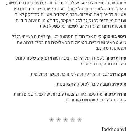
מיומנויות הנחוצות לביצוע פעילויות עם הכוונה עצמית (כמו התלבשות,
האכלה ותרגול אומנויות ומלאכות), בעוד פיזיותרפיה והידרותרפיה
עשויות להאריך את הניידות. חלק מהילדים עשויים להזדקק לציוד
ועזרים מיוחדים כמו סוגר לסגור עקמת, סד לשינוי תנועות הידיים
ותוכניות תזונה שיעזרו להם לשמור על משקל נאות.
ריפוי בעיסוק:
קיים אצל חולות תסמונת רט, אך לעתים בעייתי בגלל
מיעוט השימוש בידיים. הטיפולים המשלימים התורמים לבנות עם
תסמונת רט הינם:
פיזיותרפיה
: לשמירה על הליכה, יציבה וטווחי תנועה. שיפור טונוס
השרירים ותפקודו המוטורי.
תקשורת
: לבנייה הדרגתית של מערכת תקשורת חלופית.
מוסיקה
: תגובה טובה למוסיקה אצל בנות.
הידרותרפיה
: מתאימה כיוון שהבנות עובדות יפה מאוד במים וחוות
שיפור תקשורת ומיומנויות מוטוריות.
[addtoany]