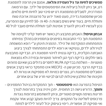
ממשיכים לחיות עד גיל העמידה והלאה.
אמנם אין תרופה לתסמונת
רט, אך ניתן לנהל ביעילות את הסימפטומים של ילדך. עם הרפואה
המודרנית, לסובלים מתסמונת רט יש סיכוי טוב לחיות חיים מלאים.
מכיוון שתסמונת נדירה, מעט מאוד ידוע על פרוגנוזה ארוכת טווח
ותוחלת חיים. בעוד שיש נשים בשנות ה -40 וה -50 לחייהן עם ההפרעה,
נכון לעכשיו לא ניתן להעריך אמינות לגבי תוחלת החיים מעבר לגיל 40
אבחון וטיפול:
האבחון מתבצע רק כאשר יש חשד קליני לקיומה של
התסמונת תוך כדי התבוננות בסימנים ובתסמינים במהלך צמיחתו
והתפתחותו המוקדמת של הילד. ההפניה תינתן ע”י רופא המשפחה
לנוירולוג ילדים, גנטיקאי או רופא ילדים התפתחותי לצורך ביצוע
האבחנה הקלינית, בדיקה גנטית לזיהוי תסמונת רט. הבדיקה מתבצעת
בשני חלקים: בדיקת רצף הגן לאיתור מוטציות ובמידה ולא נמצאות
מוטציות – השלמת בבדיקת MLPA לחסרים גדולים בגן שאינם מזוהים
בבדיקת הרצף. מכיוון שגן ה- MECP2 אינו מתפקד כראוי בקרב אנשים
הסובלים מתסמונת רט, נוצרים כמויות לא מספיקות או צורות לא
תקינות של החלבון שיכולות לגרום לביטוי חריג של גנים אחרים.
הטיפול בהפרעה הוא
סימפטומטי
– תוך התמקדות בניהול התסמינים –
ותומך
, הדורש גישה רב תחומית. יתכן ויהיה צורך בתרופות לצורך
חריגות נשימה וקשיים מוטוריים, וניתן להשתמש בתרופות נוגדות
פרכוסים לשליטה על התקפים. צריך להיות מעקב קבוע אחר עקמת
ואי-ספיקת לב אפשרית. ריפוי בעיסוק יכול לעזור לילדים לפתח