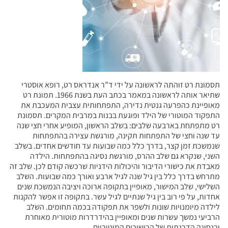
תסמונת רט זוהתה לראשונה על ידי ד”ר אנדראס רט, רופא אוסטרי
שתיאר אותה לראשונה במאמר בכתב העת בשנת 1966. תמונת רט
מאופיינת כהפרעה גנטית נדירה, התפתחותית עצבית המעכבת את
התפקוד המוטורי של הילד ופוגעת בבנות במרבית המקרים. תסמונת
רט מתפתחת בארבעה שלבים: בשלב הראשון, המופיע אחרי חצי שנה
עד שנה וחצי של התפתחות תקינה, מורגשת עצירה בהתפתחות
שנמשכת זמן קצר, בדרך כלל כמה שבועות עד חודשים אחדים. בשלב
השני, שנקרא גם שלב ההרס, מורגשת נסיגה בהתפתחות. הילדה
מאבדת את כישורי הדיבור והיכולות הידניות שרכשה קודם לכן. שלב זה
מתרחש בדרך כלל בין גיל שנה לגיל ארבע ואורך כמה שבועות. השלב
השלישי, שלב המישור, מאופיין בתקופה ארוכה ויציבה הנמשכת שנים
אחדות, על פי רוב בין גיל שנתיים לגיל עשר. בתקופה זו אפשר להקנות
לילדה מיומנויות שונות ולשפר את תפקודה בכמה תחומים. השלב
הרביעי נמשך עשרות שנים ומאופיין בהידרדרות מוטורית מאוחרת
ובנסיגה הדרגתית של הכישורים המוטוריים.