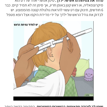
מדוד את צמיחת הראש של ילדך.
סימן אפשרי אחד של רט הוא
מיקרוצפאליה, או ראש קטן באופן חריג, אך סימן זה לא תמיד קיים. כבר
6 חודשים, תינוק עם רט עשוי להראות גולגולת קטנה מהממוצע. יש
לבדוק את גודל הראש של ילדך על ידי מדידת היקפו אצל רופא מטפל
שימו לב לירידה פתאומית בכישורים המוטוריים.
התקופה הקשה ביותר