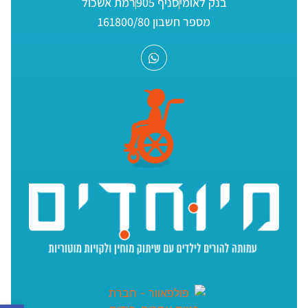
בנק לאומי
סניף 905
רמת אשכול
מספר חשבון 161800/80