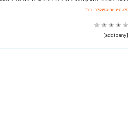
תקנות-שוויות-בתעסוקה
הורד
[addtoany]