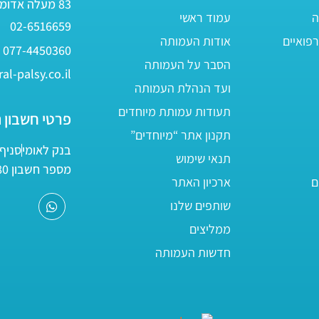
83 מעלה אדומים
ה
עמוד ראשי
02-6516659
פואיים
אודות העמותה
077-4450360
הסבר על העמותה
al-palsy.co.il
ועד הנהלת העמותה
תעודות עמותת מיוחדים
פרטי חשבון 
תקנון אתר “מיוחדים”
בנק לאומי
סניף 05
תנאי שימוש
מספר חשבון 161800/80
ם
ארכיון האתר
שותפים שלנו
ממליצים
חדשות העמותה