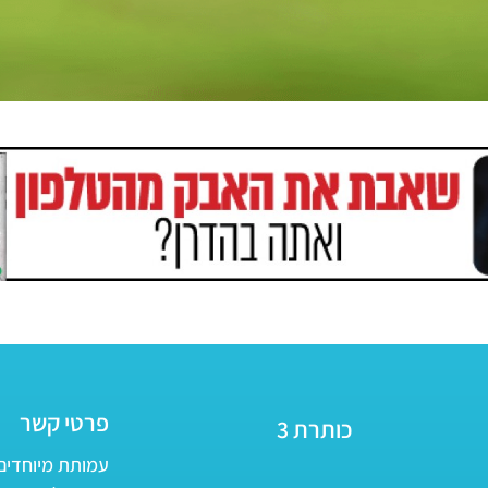
פרטי קשר
כותרת 3
עמותת מיוחדים - ע״ר 