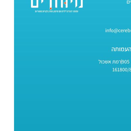
info@cerebr
העמותה
9
רמת אשכול