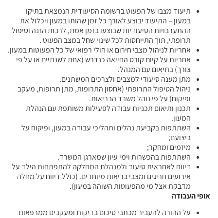
תיעוד מצבו של הפעוט ברשומה הסיעודית הנמצאת בתיקו
במעון – התיעוד יבוצע לאורך כל זמן שהותו במעון ויכלול את
ההתערבויות הסיעודיות שבוצעו בזמן אמת, לרבות הזנה וטיפול
תרופתי, תוך התייחסות לכל שינוי שחל במצב הפעוט .
אחריות לניהול מצבי חירום או חולי רפואי של כל הפעוטות במעון.
אחריות על קיום קורס החייאה כנדרש (אחת לשנתיים או על פי
צורך) בתיאום עם המנהל.
מתן מענה סיעודי למצבים ולצרכים המשתנים.
ניהול הטיפול התרופתי (אחסון התרופות, מתן תרופות, מעקב
ופיקוח) על פי נוהל משרד הבריאות.
תכנון ותיאום תכניות עבודה לפעילות משותפת עם הנהלת
המעון.
השתתפות בקביעת נהלים ותהליכי עבודה במעון, ופיקוח על
ביצועם;
מיזמים ומחקר;
השתתפות בהכשרות וימי עיון שמארגן המשרד.
דיווח לאחראית סיעוד ולמנהלת המחלקה להתפתחות הילד על
אירועים חריגים ומצבי בריאות מיוחדים. (כולל דיווח על מחלה
מדבקת אצל מי מהפעוטות השוהה במעון).
אופי העבודה
על ההורה להעביר מכתבי סיכום בדיקות ומעקבים ממרפאות