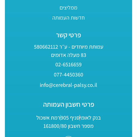
ממליצים
חדשות העמותה
פרטי קשר
עמותת מיוחדים - ע״ר 580662112
83 מעלה אדומים
02-6516659
077-4450360
info@cerebral-palsy.co.il
פרטי חשבון העמותה
בנק לאומי
סניף 905
רמת אשכול
מספר חשבון 161800/80