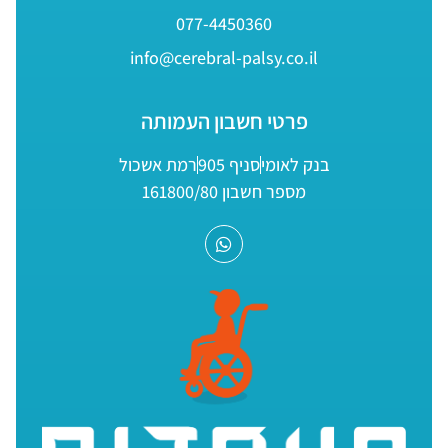
077-4450360
info@cerebral-palsy.co.il
פרטי חשבון העמותה
בנק לאומי
סניף 905
רמת אשכול
מספר חשבון 161800/80