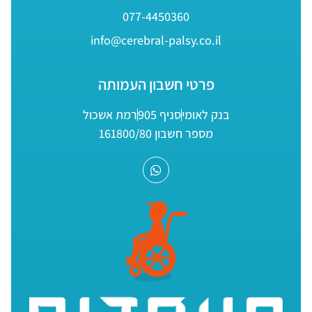
077-4450360
info@cerebral-palsy.co.il
פרטי חשבון העמותה
בנק לאומי
סניף 905
רמת אשכול
מספר חשבון 161800/80