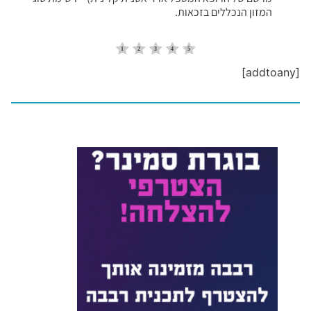
המזון הנכללים בזכאות.
[addtoany]