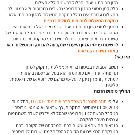
מזון תרופתי/ייעודי הכלול ברשימה ללא תשלום.
חלק קטן מסוגי המזון התרופתי נחשבים כתרופות ולא כמזון ולכן
התשלום עבורם אינו נכלל בתקרת התשלום למזון תרופתי אלא
ב
תקרת התשלום לתרופות לחולים כרוניים
.
בנוסף לסוגי מזון תרופתי/ייעודי שנמצאים בסל הבריאות, יש
מספר סוגי מזון שאינם בסל, אך נמכרים במחיר מוזל בסבסוד של
משרד הבריאות, ואותם ניתן לרכוש בבתי מרקחת או בחנויות.
לרשימת פריטי המזון הייעודי שנקבעה להם תקרת תשלום, ראו
ב
אתר משרד הבריאות
.
מי זכאי
?
תושב המבוטח בביטוח בריאות ממלכתי, הזקוק למזון
תרופתי/ייעודי, אם סוג המזון הוא בסל הבריאות בהתוויה
למחלתו, והמזון ניתן לו על-פי מרשם של רופא או של דיאטנית
קלינית.
תהליך מימוש הזכות
על-פי
חוזר סמנכ”ל משרד הבריאות מס’ 11/2012
, החל מיום
01.05.2013 ימוחשבו התקרות, כך שבאופן אוטומטי, מבוטח
המקבל מרשם למזון תרופתי שבסל לא יידרש לשלם השתתפות
עצמית מעבר לתקרה.
הזכאות תחושב אוטומטית בבתי המרקחת של הקופה ובבתי
המרקחת המצויים עם הקופה בהסדר למתן שירות למבוטחיה.