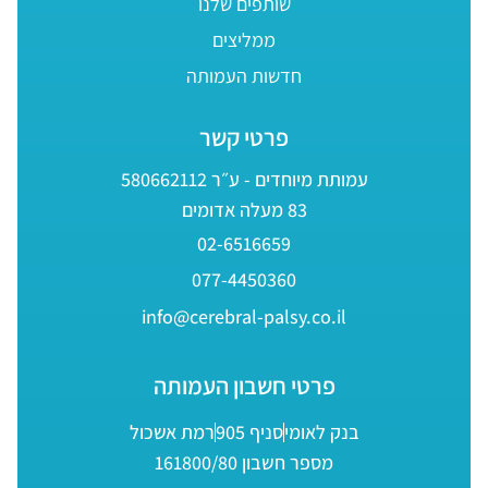
שותפים שלנו
ממליצים
חדשות העמותה
פרטי קשר
עמותת מיוחדים - ע״ר 580662112
83 מעלה אדומים
02-6516659
077-4450360
info@cerebral-palsy.co.il
פרטי חשבון העמותה
בנק לאומי
סניף 905
רמת אשכול
מספר חשבון 161800/80