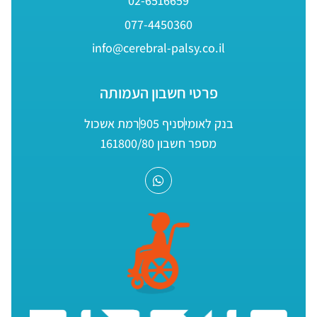
02-6516659
077-4450360
info@cerebral-palsy.co.il
פרטי חשבון העמותה
בנק לאומי
סניף 905
רמת אשכול
מספר חשבון 161800/80