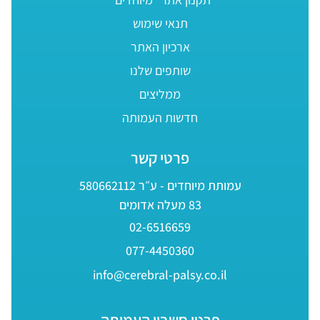
תנאי שימוש
ארכיון האתר
שותפים שלנו
ממליצים
חדשות העמותה
פרטי קשר
עמותת מיוחדים - ע״ר 580662112
83 מעלה אדומים
02-6516659
077-4450360
info@cerebral-palsy.co.il
פרטי חשבון העמותה