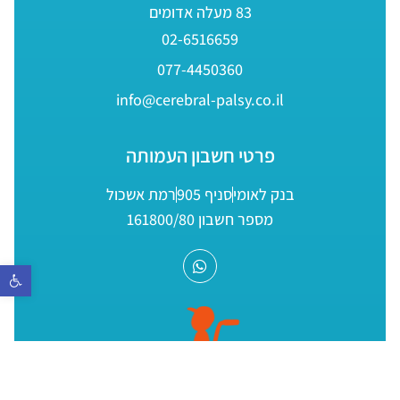
83 מעלה אדומים
02-6516659
077-4450360
info@cerebral-palsy.co.il
פרטי חשבון העמותה
בנק לאומי
סניף 905
רמת אשכול
מספר חשבון 161800/80
פתח סר