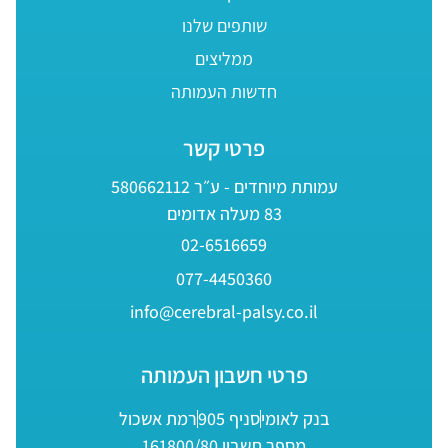
שותפים שלנו
ממליצים
חדשות העמותה
פרטי קשר
עמותת מיוחדים - ע״ר 580662112
83 מעלה אדומים
02-6516659
077-4450360
info@cerebral-palsy.co.il
פרטי חשבון העמותה
בנק לאומי
סניף 905
רמת אשכול
מספר חשבון 161800/80