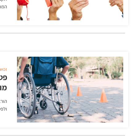
המכש
זכויו
פט
מו
הורא
ולפט