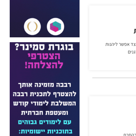
יצד אפשר ליהנות
נים
 בהסרת