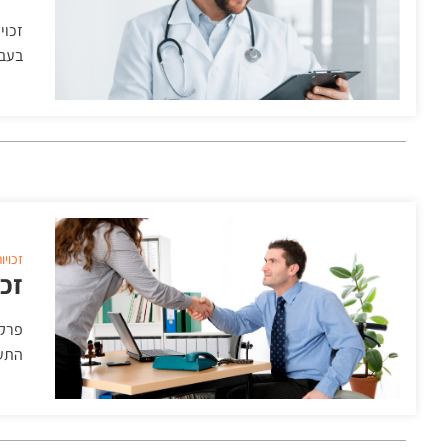
זכוי
בעבו
זכויו
זכו
פרק 
התעס