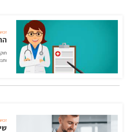
זכויו
הת
חוק 
ותנא
זכויו
שי