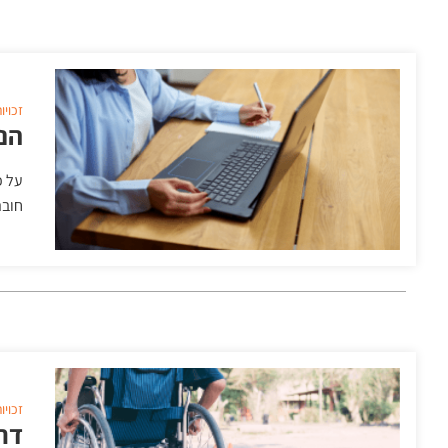
זכויו
הנג
על פ
חובת
זכויו
דרי