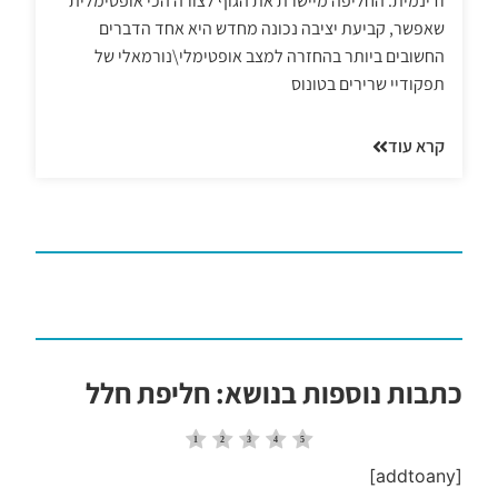
ודינמית. החליפה מיישרת את הגוף לצורה הכי אופטימלית
שאפשר, קביעת יציבה נכונה מחדש היא אחד הדברים
החשובים ביותר בהחזרה למצב אופטימלי\נורמאלי של
תפקודיי שרירים בטונוס
קרא עוד
כתבות נוספות בנושא: חליפת חלל
[addtoany]