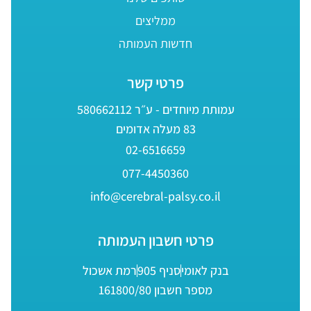
ממליצים
חדשות העמותה
פרטי קשר
עמותת מיוחדים - ע״ר 580662112
83 מעלה אדומים
02-6516659
077-4450360
info@cerebral-palsy.co.il
פרטי חשבון העמותה
בנק לאומי
סניף 905
רמת אשכול
מספר חשבון 161800/80