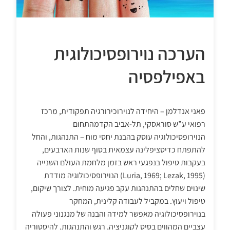
הערכה נוירופסיכולוגית
באפילפסיה
פאני אנדלמן – היחידה לנוירוכירורגיה תפקודית, מרכז
רפואי ע”ש סוראסקי, תל-אביב הקדמהתחום
הנוירופסיכולוגיה עוסק בהבנת יחסי מוח – התנהגות, והחל
להתפתח כדיסציפלינה עצמאית בסוף שנות הארבעים,
בעקבות טיפול בנפגעי ראש בזמן מלחמת העולם השנייה
(Luria, 1969; Lezak, 1995) הנוירופסיכולוגיה מודדת
שינוים שחלים בהתנהגות עקב פגיעה מוחית. לצורך שיקום,
טיפול ויעוץ. במקביל לעבודה קלינית, המחקר
בנוירופסיכולוגיה מאפשר למידה והבנה של מנגנוני פעולה
עצביים המהווים בסיס לקוגניציה, רגש והתנהגות. להיסטוריה