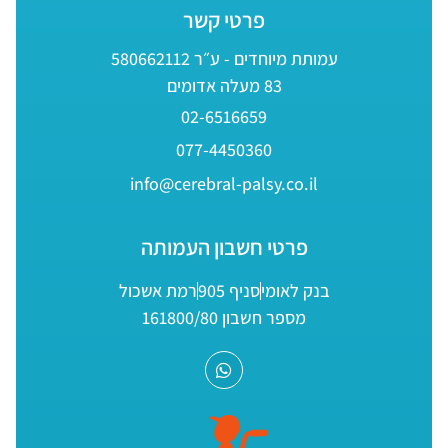
פרטי קשר
עמותת מיוחדים - ע״ר 580662112
83 מעלה אדומים
02-6516659
077-4450360
info@cerebral-palsy.co.il
פרטי חשבון העמותה
בנק לאומי
סניף 905
רמת אשכול
מספר חשבון 161800/80