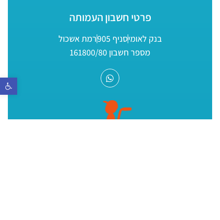
פרטי חשבון העמותה
בנק לאומי
סניף 905
רמת אשכול
מספר חשבון 161800/80
פתח סר