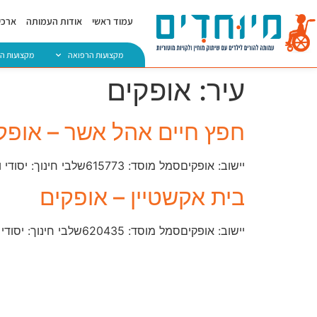
עמוד ראשי
אודות העמותה
ארכיו
מקצועות הרפואה
מקצועות ה
עיר:
אופקים
חפץ חיים אהל אשר – אופק
יישוב: אופקיםסמל מוסד: 615773​שלבי חינוך: יסודי וחטיבה עליונהמחוז: חרדיטלפון: 03-909-9393
בית אקשטיין – אופקים
יישוב: אופקיםסמל מוסד: ​620435שלבי חינוך: יסודי וחטיבה עליונהמחוז: דרוםטלפון: 08-991-7955