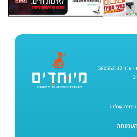
580662112
info@cerebr
העמותה