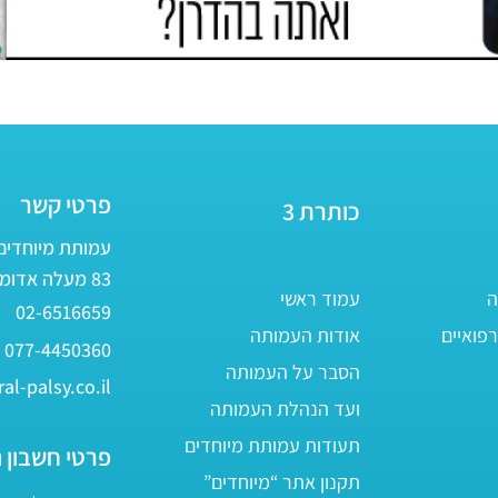
פרטי קשר
כותרת 3
עמותת מיוחדים - ע״ר 
83 מעלה אדומים
ה
עמוד ראשי
02-6516659
פואיים
אודות העמותה
077-4450360
הסבר על העמותה
al-palsy.co.il
ועד הנהלת העמותה
תעודות עמותת מיוחדים
פרטי חשבון 
תקנון אתר “מיוחדים”