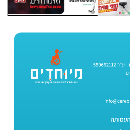
580662112
info@cerebr
העמותה