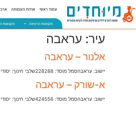
עמוד ראשי
אודות העמותה
ארכיו
מקצועות הרפואה
מקצועות ה
עיר:
עראבה
אלנור – עראבה
יישוב: עראבהסמל מוסד: ​228288שלבי חינוך: יסודי וחטיבה עליונהמחוז: צפוןטלפון: 04-674-0231​
א-שורק – עראבה
יישוב: עראבהסמל מוסד: ​424556שלבי חינוך: יסודי וחטיבה עליונהמחוז: צפוןטלפון: 04-674-4994