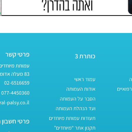
פרטי קשר
כותרת 3
עמותת מיוחדים - ע״ר 
83 מעלה אדומים
ה
עמוד ראשי
02-6516659
פואיים
אודות העמותה
077-4450360
הסבר על העמותה
al-palsy.co.il
ועד הנהלת העמותה
תעודות עמותת מיוחדים
פרטי חשבון 
תקנון אתר “מיוחדים”