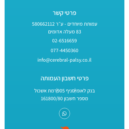
פרטי קשר
עמותת מיוחדים - ע״ר 580662112
83 מעלה אדומים
02-6516659
077-4450360
info@cerebral-palsy.co.il
פרטי חשבון העמותה
בנק לאומי
סניף 905
רמת אשכול
מספר חשבון 161800/80