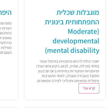
מוגבלות שכלית
היפרטוניה
התפתחותית בינונית
מתח שריר
הערות ול
(Moderate
כהתכווצ
פאסיבית
developmental
מסילות ה
mental disability)
העצבים 
ישנה יכולת לרכוש מיומנויות בטיפול עצמי
בסיסי (אכילה, שתיה, לבוש, ניקיון אישי ועוד)
ומיומנויות תפקודיות בסיסיות ביום יום (כגון
תפקוד בעבודה מוגנת), לאחר התערבות
טיפולית מתאימה ותהליכי למידה ממושכים.
קרא עוד