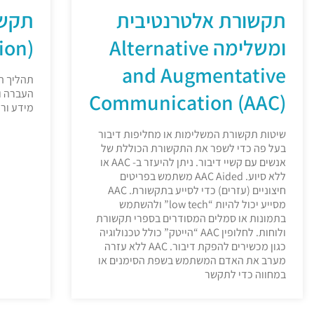
תקשורת אלטרנטיבית
תקשו
ומשלימה Alternative
(Communication)
and Augmentative
העברה ו
Communication (AAC)
מידע ורע
שיטות תקשורת המשלימות או מחליפות דיבור
בעל פה כדי לשפר את התקשורת הכוללת של
אנשים עם קשיי דיבור. ניתן להיעזר ב- AAC או
ללא סיוע. AAC Aided משתמש בפריטים
חיצוניים (עזרים) כדי לסייע בתקשורת. AAC
מסייע יכול להיות “low tech” ולהשתמש
בתמונות או סמלים המסודרים בספרי תקשורת
ולוחות. לחלופין AAC “הייטק” כולל טכנולוגיה
כגון מכשירים להפקת דיבור. AAC ללא עזרה
מערב את האדם המשתמש בשפת הסימנים או
במחווה כדי לתקשר