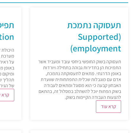
תעסוקה נתמכת
ion)
(Supported
employment)
היכולת 
מערכת ה
תעסוקה בשוק החופשי ביחסי עובד ומעביד אשר
על ראיה
התמיכות הן בתדירות גבוהה בתחילה ויורדות
באופן מד
באופן הדרגתי. מתאים לתעסוקתה נתמכת,
ומיקום מ
אדם עם מוגבלות שכלית התפתחותית שוועדת
תהליך של
האבחון קבעה כי הוא מסוגל ומתאים לעבודה
של הגירו
בשוק הפתוח יוכל להשתלב במסלול זה, בהתאם
קרא ע
להצעות העבודה הקיימות בשוק.
קרא עוד