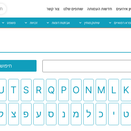
ן אירועים
חדשות העמותה
שותפים שלנו
צור קשר
פרא רפואיים
שיתוק מוחין
אבחנות דומות
זכויות
משפט
U
T
S
R
Q
P
O
N
M
L
K
ט
י
כ
ל
מ
נ
ס
ע
פ
צ
ק