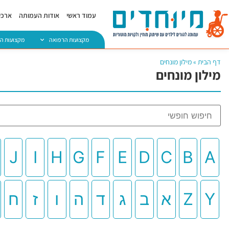
עמוד ראשי
אודות העמותה
ארכיו
מקצועות הרפואה
מקצועות ה
דף הבית
»
מילון מונחים
מילון מונחים
J
I
H
G
F
E
D
C
B
A
Y
Z
א
ב
ג
ד
ה
ו
ז
ח