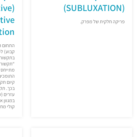
tive
(SUBLUXATION)
tive
פריקה חלקית של מפרק.
ion)
התחום הק
קבוע) למ
בתקשורת
“תקשורת
מתייחס ל
התומכים
קיום תק
בכך. תק
עזרים (
במגוון א
קולי מחש