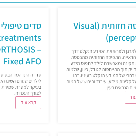
תפיסה חזותית (Visual
percept
RTHOSIS –
לארגן ולפרש את המידע הנקלט דרך
ראייה. התפיסה החזותית מתבססת
Fixed AFO
 תקינה ומאפשרת לילד לתפוס מידע
ויק תוך התייחסות לגודל, כיוון, שלמות
סד זה הינו הסד הבסיסי
רחבי של המידע הנקלט בעיניו. זהו
לילדים שטרם השיגו הלי
 קליטת מידע, עיבוד ופירוש של המוח
בעיקר למטרת שמירת מנ
יים הנראים בעין,
לצורך העמדה.
וד
קרא עוד