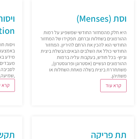
וסת (Menses)
tion)
היא חלק מהמחזור החודשי שמשפיע על רמות
ההורמונים בשחלות וברחם. תפקידו של המחזור
ויסות חו
החודשי הוא להכין את הרחם להיריון. המחזור
באמצעות 
החודשי כולל את השלבים הבאים:
הבשלת ביצית
מידע בא
וביוץ- בכל חודש, בעקבות עליה ברמות
מעבדים 
ההורמונים הנשיים (אסטרוגן ופרוגסטרון),
לסביבה.
משתחררת ביצית בשלה מאחת השחלות או
,שמיעה, 
משתיהן.
קרא ע
קרא עוד
תת פריקה
תקשו