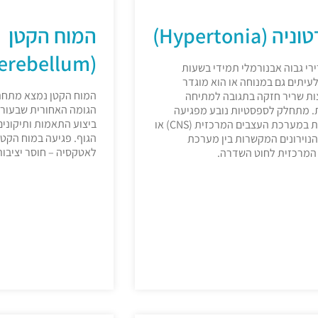
 (Hypertonia)
המוח הקטן
(Cerebellum)
י גבוה אבנורמלי תמידי בשעות
עיתים גם במנוחה או הוא מוגדר
המוח הקטן נמצא מתחת 
ות שריר חזקה בתגובה למתיחה
הגומה האחורית שבעורף
. מתחלק לספסטיות נובע מפגיעה
ביצוע התאמות ותיקונים
נוירולוגית במערכת העצבים המרכזית (CNS) או
הגוף. פגיעה במוח הקטן
נוירונים המקשרות בין מערכת
לאטקסיה – חוסר יציבו
המרכזית לחוט השדרה.