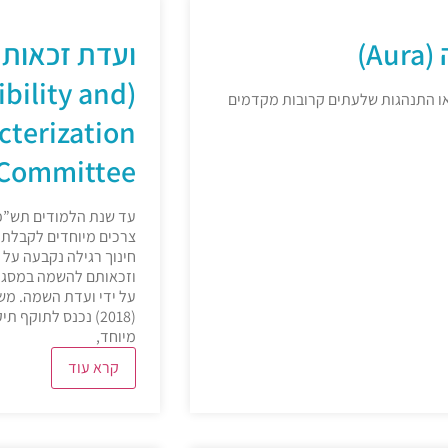
Au)
ועדת זכאות ו
gibility and
ו התנהגות שלעתים קרובות מקדמים
cterization
Committee)
עד שנת הלמודים תש”פ,
צרכים מיוחדים לקבלת 
חינוך רגילה נקבעה על י
וזכאותם להשמה במסגרת
על ידי ועדת השמה. מש
מיוחד,
קרא עוד