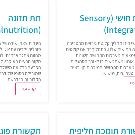
ויסות חושי (Sensory
תת תזונה
(Malnutrition)
Integra
שי הינו תהליך קליטת גירויים מהסביבה
הינה תוצאה ישירה של 
החושים שלנו. בתהליך זה אנו קולטים
סובלי
מצעות מערכות התחושה השונות,
מהווה אתגר אבחנתי לר
אותו ומשתמשים בו לצורך הסתגלות
מקור הבעיה העיקרי. לר
מערכות התחושה המוכרות הן: ראיה
הפרעה בבליעה משולבת 
טעם ,ריח, מישוש.
שמובילה בסופו של דבר
הקלוריות הנדרשת.
וד
קרא עוד
רת תומכת חליפית
תקשורת פונק