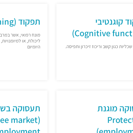
ד קוגנטיבי
תפקוד (Functioning)
מונח רפואי, אשר במרב
ליכולת, או למיומנויות,
שכליות כגון קשב וריכוז זיכרון ותפיסה.
היומיום
קה מוגנת
תעסוקה בשו
Free market
(Prote
mployment)
employm