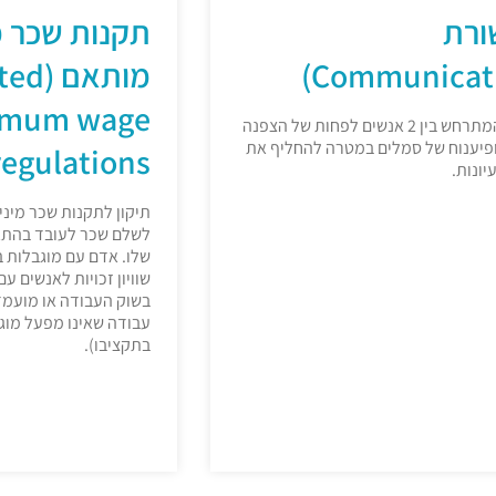
רת
תקנות שכר מ
מותאם 
imum wage
תהליך המתרחש בין 2 אנשים לפחות של הצפנה
פיענוח של סמלים במטרה להחליף את
regulations)
יונות.
תיקון לתקנות שכר מינ
לשלם שכר לעובד בהתא
שלו. אדם עם מוגבלות 
שוויון זכויות לאנשים ע
בשוק העבודה או מועמד
עבודה שאינו מפעל מו
בתקציבו).