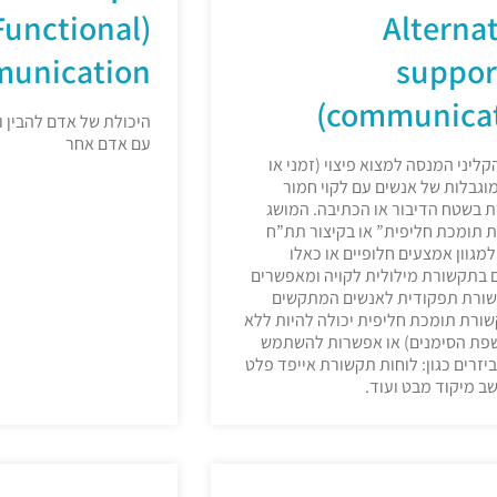
(Functional
(Alterna
unication)
suppor
communicat
היכולת של אדם להבין ו
עם אדם אחר
ליני המנסה למצוא פיצוי (זמני או
וגבלות של אנשים עם לקוי חמור
 בשטח הדיבור או הכתיבה. המושג
 תומכת חליפית” או בקיצור תת”ח
מגוון אמצעים חלופיים או כאלו
 בתקשורת מילולית לקויה ומאפשרים
שורת תפקודית לאנשים המתקשים
שורת תומכת חליפית יכולה להיות ללא
שפת הסימנים) או אפשרות להשתמש
ביזרים כגון: לוחות תקשורת אייפד פלט
ב מיקוד מבט ועוד.